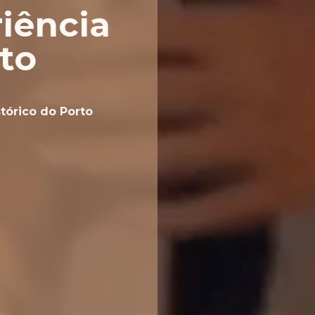
iência
to
tórico do Porto